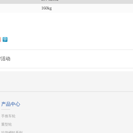
160kg
牌活动
产品中心
手推车轮
重型轮
垃圾桶轮系列