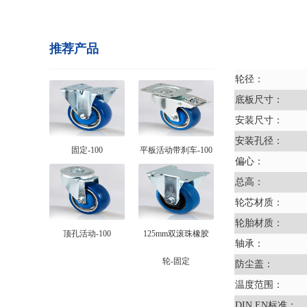
推荐产品
轮径：
底板尺寸：
安装尺寸：
安装孔径：
固定-100
平板活动带刹车-100
偏心：
总高：
轮芯材质：
轮胎材质：
顶孔活动-100
125mm双滚珠橡胶
轴承：
轮-固定
防尘盖：
温度范围：
DIN EN标准：