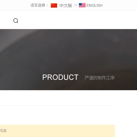
语言选择：
∷
21
次